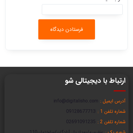
ارتباط با دیجیتالی شو
آدرس ایمیل :
info@digitalisho.com
شماره تلفن 1 :
09128677713
شماره تلفن 2 :
02691091235
شعبه یک :
عظیمیه/بعداز پل آزادگان/ساختمان110